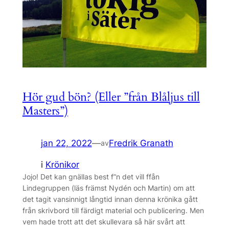
Hör gud bön? (Eller ”från Blåljus till
Masters”)
jan 22, 2022
—
Fredrik Granath
av
i
Krönikor
Jojo! Det kan gnällas best f”n det vill ffån
Lindegruppen (läs främst Nydén och Martin) om att
det tagit vansinnigt långtid innan denna krönika gått
från skrivbord till färdigt material och publicering. Men
vem hade trott att det skullevara så här svårt att