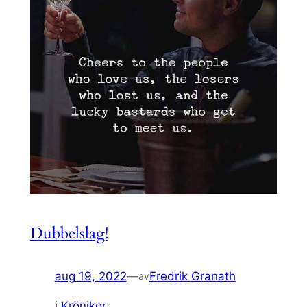
Dubbelslag!
aug 19, 2022
—
Fredrik Granath
av
i
Krönikor