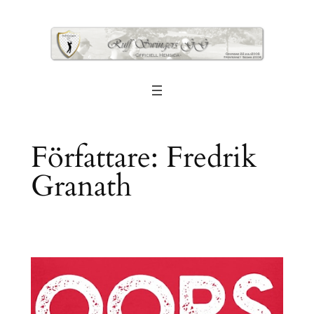
Hoppa
till
innehåll
Författare:
Fredrik
Granath