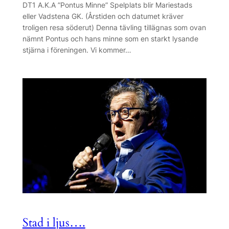
DT1 A.K.A ”Pontus Minne” Spelplats blir Mariestads
eller Vadstena GK. (Årstiden och datumet kräver
troligen resa söderut) Denna tävling tillägnas som ovan
nämnt Pontus och hans minne som en starkt lysande
stjärna i föreningen. Vi kommer…
Stad i ljus….