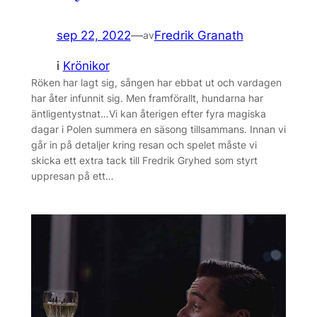
sep 22, 2022
—
Fredrik Granath
av
i
Krönikor
Röken har lagt sig, sången har ebbat ut och vardagen
har åter infunnit sig. Men framförallt, hundarna har
äntligentystnat…Vi kan återigen efter fyra magiska
dagar i Polen summera en säsong tillsammans. Innan vi
går in på detaljer kring resan och spelet måste vi
skicka ett extra tack till Fredrik Gryhed som styrt
uppresan på ett…