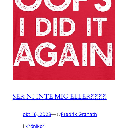
SER NI INTE MIG ELLER?!?!?!?!
okt 16, 2023
—
Fredrik Granath
av
i
Krönikor