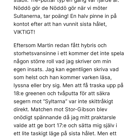
stabil. Tre-puttar typ en gång var fjärde år.
Nöddö gör de Nöddö gör när vi möter
Sultanerna, tar poäng! En halv pinne in på
kontot efter att han vunnit sista hålet,
VIKTIGT!
Eftersom Martin redan fått hybris och
storhetsvansinne i ett kommer det inte spela
någon större roll vad jag skriver om min
egen insats. Jag kan egentligen skriva vad
som helst och han kommer varken läsa,
lyssna eller bry sig. Men att få traska upp på
18:e greenen och tvåputta för att säkra
segern mot ”Syltarna” var inte skittråkigt
direkt. Matchen mot Stor-Gibson blev
onödigt spännande då jag mitt praktarsle
valde att ge bort 17:e och sätta mig själv i
ett lite taskigt läge på sista hålet. Men ett