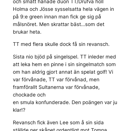
och smått hånade duon TT/Drufva höll
Holma och Jösse sysselsatta hela vägen in
på 9:e green innan man fick ge sig på
målsnöret. Men skrattar bäst…som det
brukar heta.
TT med flera skulle dock få sin revansch.
Sista nio bjöd på singelspel. TT inleder med
att leka hem en pinne i sin singelmatch som
om han aldrig gjort annat än spelat golf! Vi
var förvånade, TT var förvånad, men
framförallt Sultanerna var förvånade,
chockade och
en smula konfunderade. Den poängen var ju
klar!?
Revansch fick även Lee som å sin sida
ställde ner skåpet ordentligt mot Tompa