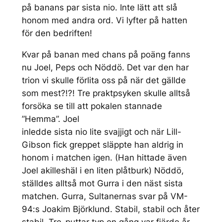
på banans par sista nio. Inte lätt att slå
honom med andra ord. Vi lyfter på hatten
för den bedriften!
Kvar på banan med chans på poäng fanns
nu Joel, Peps och Nöddö. Det var den har
trion vi skulle förlita oss på när det gällde
som mest?!?! Tre praktpsyken skulle alltså
forsöka se till att pokalen stannade
”Hemma”. Joel
inledde sista nio lite svajjigt och när Lill-
Gibson fick greppet släppte han aldrig in
honom i matchen igen. (Han hittade även
Joel akilleshäl i en liten plåtburk) Nöddö,
ställdes alltså mot Gurra i den näst sista
matchen. Gurra, Sultanernas svar på VM-
94:s Joakim Björklund. Stabil, stabil och åter