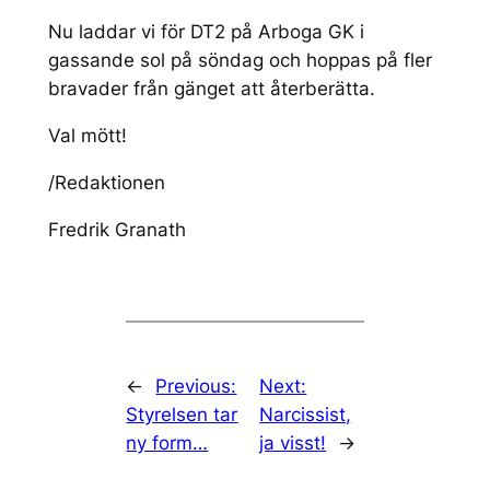
Nu laddar vi för DT2 på Arboga GK i
gassande sol på söndag och hoppas på fler
bravader från gänget att återberätta.
Val mött!
/Redaktionen
Fredrik Granath
←
Previous:
Next:
Styrelsen tar
Narcissist,
ny form…
ja visst!
→