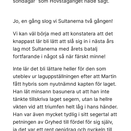
söndagar” som Hovstagänget hade sagt.
Jo, en gång slog vi Sultanerna två gången!
Vi kan väl börja med att konstatera att det
knappast lär bli lätt att slå sig in i nästa års
lag mot Sultanerna med årets batalj
fortfarande i något så när färskt minne!
Inte lär det bli lättare heller för den som
uteblev ur laguppställningen efter att Martin
fått hybris som nyutnämnd kapten för laget.
Han lät minsann basunera ut att han inte
tänkte tillskriva laget segern, utan la hellre
vikten vid att triumfen helt låg i hans händer.
Han var även mycket tydlig i sitt segertal att
petningen av Gryhed till fördel för sig själv,
ja det var ett rent genidrag och nyckeln till