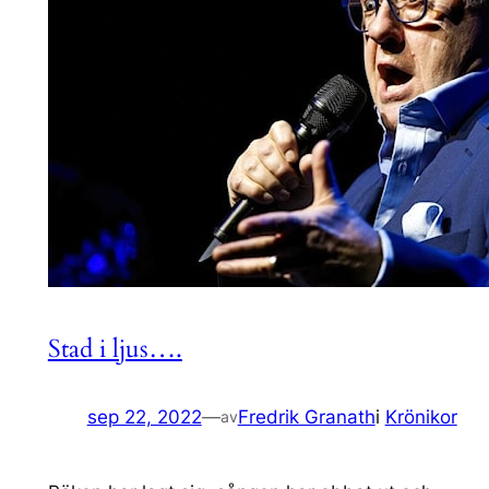
Stad i ljus….
sep 22, 2022
—
Fredrik Granath
i
Krönikor
av