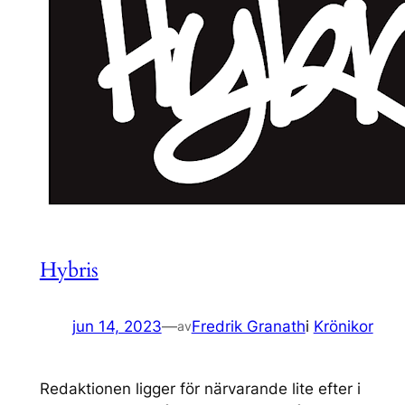
Hybris
jun 14, 2023
—
Fredrik Granath
i
Krönikor
av
Redaktionen ligger för närvarande lite efter i