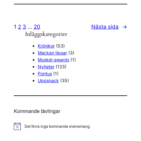
1
2
3
…
20
Nästa sida
→
Inläggskategorier
Krönikor
(53)
Mackan tipsar
(3)
Muskel-awards
(1)
Nyheter
(123)
Pontus
(1)
Uppsnack
(35)
Kommande tävlingar
Det finns inga kommande evenemang.
N
o
t