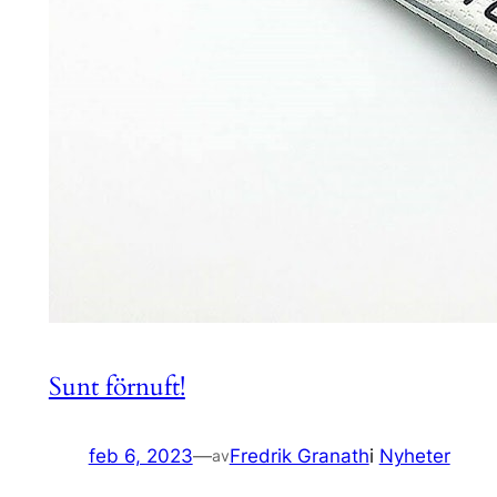
Sunt förnuft!
feb 6, 2023
—
Fredrik Granath
i
Nyheter
av