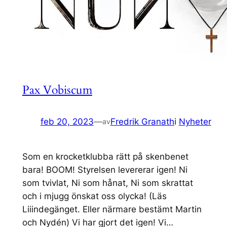
Pax Vobiscum
feb 20, 2023
—
Fredrik Granath
i
Nyheter
av
Som en krocketklubba rätt på skenbenet
bara! BOOM! Styrelsen levererar igen! Ni
som tvivlat, Ni som hånat, Ni som skrattat
och i mjugg önskat oss olycka! (Läs
Liiindegänget. Eller närmare bestämt Martin
och Nydén) Vi har gjort det igen! Vi…