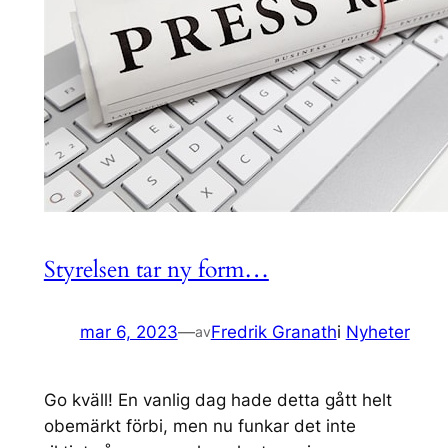
Styrelsen tar ny form…
mar 6, 2023
—
Fredrik Granath
i
Nyheter
av
Go kväll! En vanlig dag hade detta gått helt
obemärkt förbi, men nu funkar det inte