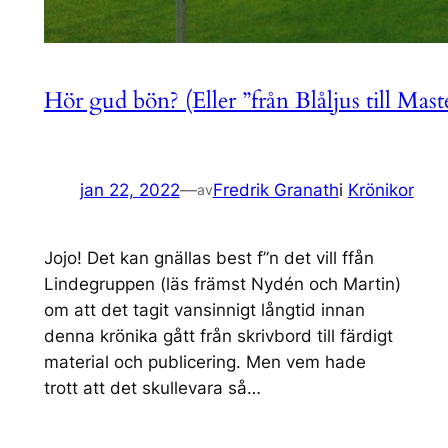
Hör gud bön? (Eller ”från Blåljus till Mast
jan 22, 2022
—
Fredrik Granath
i
Krönikor
av
Jojo! Det kan gnällas best f”n det vill ffån
Lindegruppen (läs främst Nydén och Martin)
om att det tagit vansinnigt långtid innan
denna krönika gått från skrivbord till färdigt
material och publicering. Men vem hade
trott att det skullevara så…