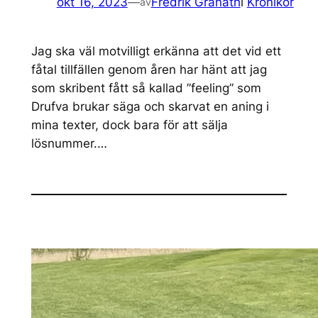
okt 16, 2023
—
Fredrik Granath
i
Krönikor
av
Jag ska väl motvilligt erkänna att det vid ett
fåtal tillfällen genom åren har hänt att jag
som skribent fått så kallad ”feeling” som
Drufva brukar säga och skarvat en aning i
mina texter, dock bara för att sälja
lösnummer.…