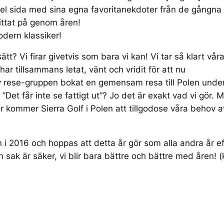
hel sida med sina egna favoritanekdoter från de gångna 
hittat på genom åren!
odern klassiker!
ätt? Vi firar givetvis som bara vi kan! Vi tar så klart vår
ar tillsammans letat, vänt och vridit för att nu
av rese-gruppen bokat en gemensam resa till Polen unde
Det får inte se fattigt ut”? Jo det är exakt vad vi gör. M
lor kommer Sierra Golf i Polen att tillgodose våra behov av
n i 2016 och hoppas att detta år gör som alla andra år e
n sak är säker, vi blir bara bättre och bättre med åren! 