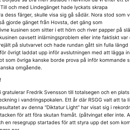
rt. Till och med Lindegänget hade lyckats skrapa
ara dess färger, skulle visa sig gå sådär. Nora stod som 
 så gjorde gänget från Hovsta, det gäng som
ne kusinen som sitter i ett hörn och river papper på slä
kusinen oavsett inlärningsproblem eller inte faktiskt var
ejält på slutvarvet och hade rundan gått sin fulla längd
ör övrigt laddat upp inför avslutningen med att lägga in s
got som övriga kanske borde prova på inför kommande sä
s ganska omgående.
!
vi gratulerar Fredrik Svensson till totalsegen och en plat
kning i vandringspokalen. Ett år där RSGG valt att ta l
esultatet av denna ”Diktatur Light” har visat sig i reko
l stacken för att föra skutan framåt. (påtvingat eller inte
 och en resegrupp startades för att styra upp det som ko