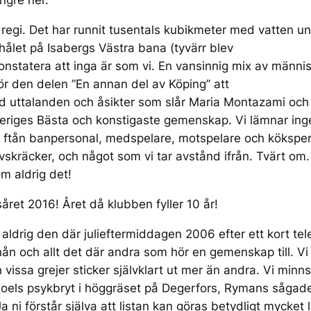
ängre ner.
 regi. Det har runnit tusentals kubikmeter med vatten u
 hålet på Isabergs Västra bana (tyvärr blev
 konstatera att inga är som vi. En vansinnig mix av männi
 för den delen ”En annan del av Köping” att
d uttalanden och åsikter som slår Maria Montazami och
veriges Bästa och konstigaste gemenskap. Vi lämnar ingen
llt ftån banpersonal, medspelare, motspelare och kökspers
vskräcker, och något som vi tar avstånd ifrån. Tvärt om. 
löm aldrig det!
msåret 2016! Året då klubben fyller 10 år!
g aldrig den där julieftermiddagen 2006 efter ett kort t
, hån och allt det där andra som hör en gemenskap till. Vi
vissa grejer sticker självklart ut mer än andra. Vi minns
oels psykbryt i höggräset på Degerfors, Rymans sågade 
ni förstår själva att listan kan göras betydligt mycket 