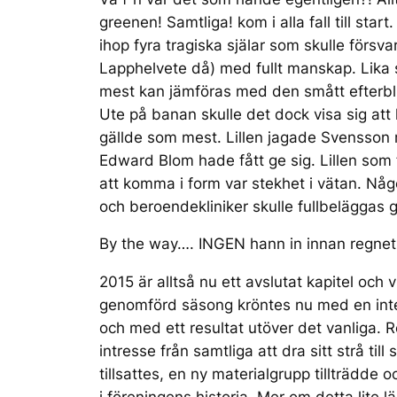
greenen! Samtliga! kom i alla fall till sta
ihop fyra tragiska själar som skulle försv
Lapphelvete då) med fullt manskap. Lika
mest kan jämföras med den smått efterbliv
Ute på banan skulle det dock visa sig att 
gällde som mest. Lillen jagade Svensson r
Edward Blom hade fått ge sig. Lillen som f
att komma i form var stekhet i vätan. Nå
och beroendekliniker skulle fullbelägga
By the way…. INGEN hann in innan regnet
2015 är alltså nu ett avslutat kapitel och 
genomförd säsong kröntes nu med en intec
och med ett resultat utöver det vanliga. R
intresse från samtliga att dra sitt strå til
tillsattes, en ny materialgrupp tillträdde