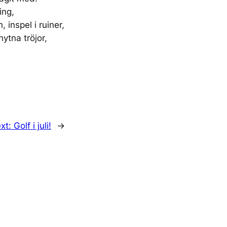
ing,
inspel i ruiner,
ytna tröjor,
xt:
Golf i juli!
→