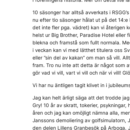
i föreningens historia. Mer om detta lite l
10 säsonger har alltså avverkats i RSGG’s
nu efter tio säsonger hålat ut på det 14:e
det inte fler pga. vädret) kan vi återigen
helst ur Big Brother, Paradise Hotel eller
blekna och framstå som fullt normala. Me
i veckan kan vi med lätthet titulera oss S
eller ”sin del av kakan” om man så vill. A
fram. Tro nu inte att detta är något som a
gör vad vi vill, vart vi vill och när vi vill! G
Vi har nu äntligen tagit klivet in i jubileu
Jag kan helt ärligt säga att det trodde ja
Gry! 10 år av skratt, tokerier, psykningar
åren och jag kan omöjligt nämna alla, men 
Janssons demoliering av golfsimulatorn, J
den delen Lillens Granbesök på Arboga. Ja 