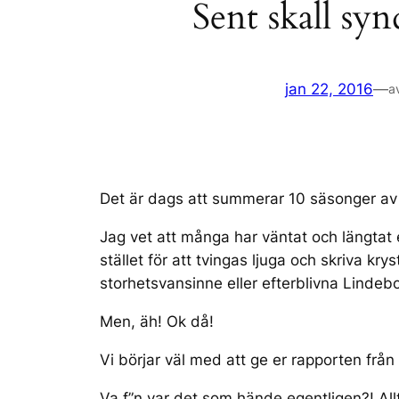
Sent skall sy
jan 22, 2016
—
a
Det är dags att summerar 10 säsonger a
Jag vet att många har väntat och längtat 
stället för att tvingas ljuga och skriva k
storhetsvansinne eller efterblivna Lindeb
Men, äh! Ok då!
Vi börjar väl med att ge er rapporten från
Va f”n var det som hände egentligen?! Allt