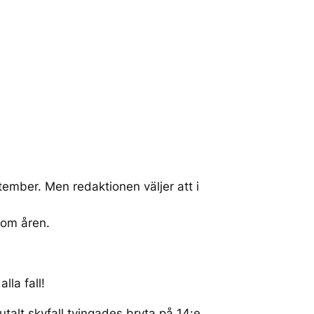
tember. Men redaktionen väljer att i
nom åren.
lla fall!
utalt skyfall tvingades bryta på 14:e