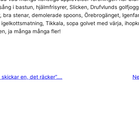
sång i bastun, hjälmfrisyrer, Slicken, Drufvlunds golfjogg
, bra stenar, demolerade spoons, Örebrogänget, Igenfan, 
igelkottsmatning, Tikkala, sopa golvet med värja, ihopkn
en, ja många många fler!
i skickar en, det räcker”….
Ne